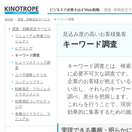
HOME
>
調査・戦略策定サービス
> キーワード調査
調査・戦略策定サービス
見込み度の高いお客様集客
リニューアル準備プロ
ジェクト
キーワード調査
ヒアリング
キーワード調査
ヒューリスティック調
キーワード調査とは、検索
査
に必要不可欠な調査です。
ユーザ体験シナリオ
企業のお客様が抱えている
コンテンツプラン
い出し、それらのキーワー
戦略策定・プロジェク
トマネジメント
調べ、差分を把握します。
効果測定コンサルティ
これらを行うことで、現状
ング
効果的に集客するための施
各種ガイドライン、マ
ニュアル
実現できる事柄・明らかに